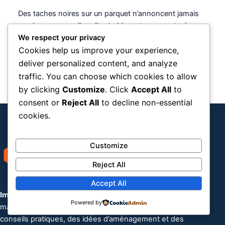
Des taches noires sur un parquet n’annoncent jamais
une bonne nouvelle : elles trahissent presque toujours
We respect your privacy
une humidité installée et…
Cookies help us improve your experience,
deliver personalized content, and analyze
traffic. You can choose which cookies to allow
by clicking
Customize
. Click
Accept All
to
consent or
Reject All
to decline non-essential
cookies.
Customize
Reject All
Accept All
Immobilière de la Mothe
est un média dédié à l’univers de la
Powered by
maison, de l’immobilier et de l’habitat. Nous partageons des
conseils pratiques, des idées d’aménagement et des