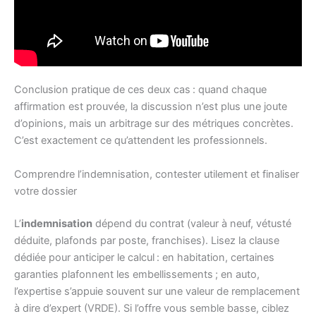
Conclusion pratique de ces deux cas : quand chaque
affirmation est prouvée, la discussion n’est plus une joute
d’opinions, mais un arbitrage sur des métriques concrètes.
C’est exactement ce qu’attendent les professionnels.
Comprendre l’indemnisation, contester utilement et finaliser
votre dossier
L’
indemnisation
dépend du contrat (valeur à neuf, vétusté
déduite, plafonds par poste, franchises). Lisez la clause
dédiée pour anticiper le calcul : en habitation, certaines
garanties plafonnent les embellissements ; en auto,
l’expertise s’appuie souvent sur une valeur de remplacement
à dire d’expert (VRDE). Si l’offre vous semble basse, ciblez