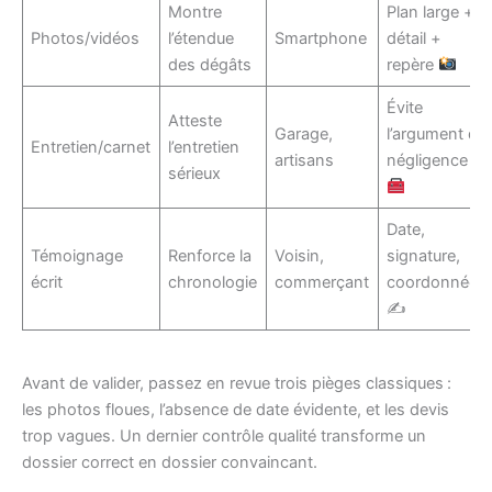
Montre
Plan large +
Photos/vidéos
l’étendue
Smartphone
détail +
des dégâts
repère
Évite
Atteste
Garage,
l’argument de
Entretien/carnet
l’entretien
artisans
négligence
sérieux
Date,
Témoignage
Renforce la
Voisin,
signature,
écrit
chronologie
commerçant
coordonnées
✍️
Avant de valider, passez en revue trois pièges classiques :
les photos floues, l’absence de date évidente, et les devis
trop vagues. Un dernier contrôle qualité transforme un
dossier correct en dossier convaincant.