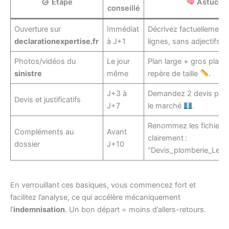
Étape
Astuce
conseillé
Ouverture sur
Immédiat
Décrivez factuellement
declarationexpertise.fr
à J+1
lignes, sans adjectifs su
Photos/vidéos du
Le jour
Plan large + gros plan 
sinistre
même
repère de taille
.
J+3 à
Demandez 2 devis pour
Devis et justificatifs
J+7
le marché
.
Renommez les fichiers
Compléments au
Avant
clairement :
dossier
J+10
“Devis_plomberie_Lero
En verrouillant ces basiques, vous commencez fort et
facilitez l’analyse, ce qui accélère mécaniquement
l’
indemnisation
. Un bon départ = moins d’allers-retours.