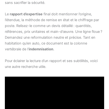
sans sacrifier la sécurité.
Le
rapport d’expertise
final doit mentionner l’origine,
l’étendue, la méthode de remise en état et le chiffrage par
poste. Relisez-le comme un devis détaillé : quantités,
références, prix unitaires et main-d’œuvre. Une ligne floue ?
Demandez une reformulation neutre et précise. Tant en
habitation qu’en auto, ce document est la colonne
vertébrale de l’
indemnisation
.
Pour éclairer la lecture d’un rapport et ses subtilités, voici
une autre recherche utile.