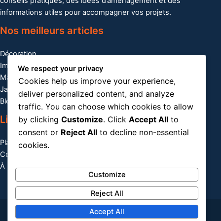
conseils pratiques, des idées d’aménagement et des
informations utiles pour accompagner vos projets.
Nos meilleurs articles
Décoration
Immobilier
We respect your privacy
Maison
Cookies help us improve your experience,
Jardin
deliver personalized content, and analyze
Blog
traffic. You can choose which cookies to allow
Liens utiles
by clicking
Customize
. Click
Accept All
to
consent or
Reject All
to decline non-essential
Plan du site
cookies.
Contact
À propos
Customize
Reject All
Accept All
Copyright © 2026